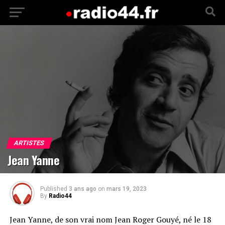
ARTISTES
Jean Yanne
Published
3 ans ago
on
mars 19, 2023
By
Radio44
Jean Yanne, de son vrai nom Jean Roger Gouyé, né le 18