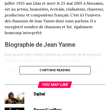
juillet 1933 aux Lilas et mort le 23 mai 2003 à Morsains,
est un acteur, humoriste, écrivain, réalisateur, chanteur,
producteur et compositeur français. C’est ici l’univers
des chansons de Jean Yanne dont nous parlons. Il a
enregistré nombre de chansons et fut également
beaucoup interprété.
Biographie de Jean Yanne
Son grand-père vient à Paris en arrivant de Bretagne2,
plus exactement de Liffré en Ille-et-Vilaine.
CONTINUE READING
Les Gouyé, Gouyet, Gouyer sont à l’origine une famille
de sabotiers qui, au XVIIIe siècle, habitent la forêt de
Mayenne. À l’origine, gouyé veut dire « petite mare ».
YOU MAY LIKE
Daphné
Jean Gouyé est le deuxième garçon d’André Gouyé,
ouvrier-lithographe avant la Seconde Guerre mondiale,
puis ébéniste auprès de son frère en 1945. Sa mère,
Bernard Lavilliers