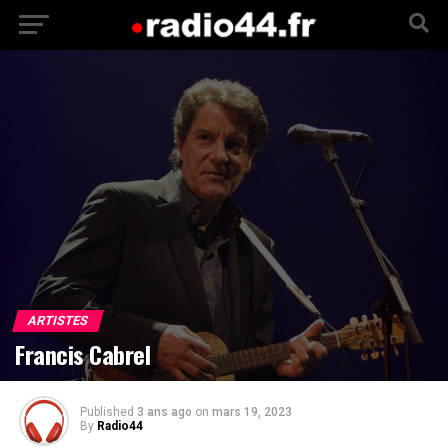
ARTISTES
Francis Cabrel
Published
3 ans ago
on
mars 19, 2023
By
Radio44