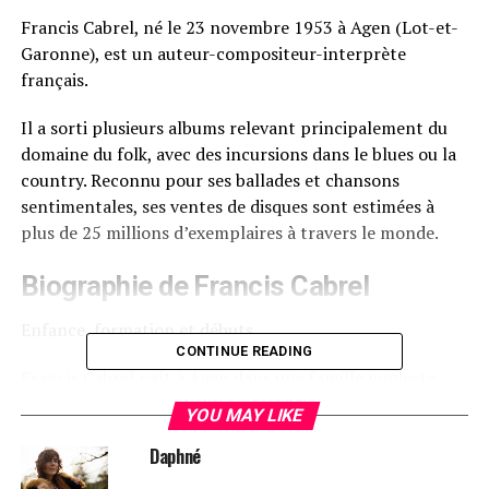
Francis Cabrel, né le 23 novembre 1953 à Agen (Lot-et-
Garonne), est un auteur-compositeur-interprète
français.
Il a sorti plusieurs albums relevant principalement du
domaine du folk, avec des incursions dans le blues ou la
country. Reconnu pour ses ballades et chansons
sentimentales, ses ventes de disques sont estimées à
plus de 25 millions d’exemplaires à travers le monde.
Biographie de Francis Cabrel
Enfance, formation et débuts.
CONTINUE READING
Francis Cabrel naît à Agen dans une famille modeste
originaire du Frioul en Italie, d’un père ouvrier dans une
YOU MAY LIKE
biscuiterie et d’une mère caissière dans une cafétéria. Il
Daphné
a une sœur, Martine, et un frère, Philippe. Il passe son
enfance à Astaffort, dans le Lot-et-Garonne.