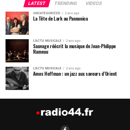
LATEST
TRENDING
VIDEOS
UNCATEGORIZED
2 ans ago
La Tête de Lark au Pannonica
L'ACTU MUSICALE
2 ans ago
Sauvage réécrit la musique de Jean-Philippe
Rameau
L'ACTU MUSICALE
2 ans ago
Amos Hoffman : un jazz aux saveurs d’Orient