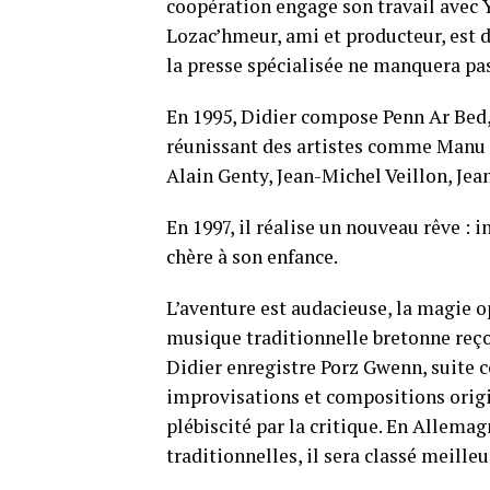
coopération engage son travail avec 
Lozac’hmeur, ami et producteur, est d
la presse spécialisée ne manquera pas
En 1995, Didier compose
Penn Ar Bed
réunissant des artistes comme Manu L
Alain Genty, Jean-Michel Veillon, Je
En 1997, il réalise un nouveau rêve : 
chère à son enfance.
L’aventure est audacieuse, la magie 
musique traditionnelle bretonne reço
Didier enregistre
Porz Gwenn
, suite
improvisations et compositions origi
plébiscité par la critique. En Allem
tradition
nelles, il sera classé meille