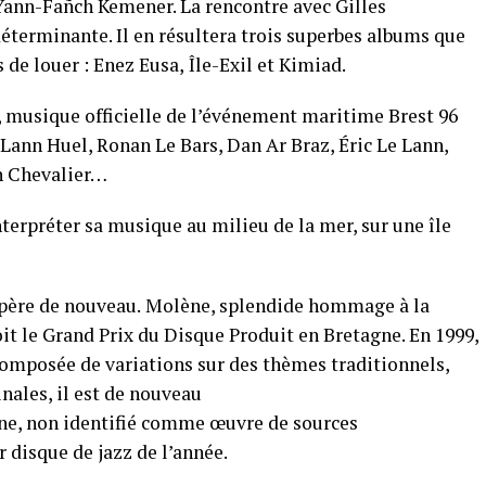
Yann-Fañch Kemener. La rencontre avec Gilles
éterminante. Il en résultera trois superbes albums
que
 de louer :
Enez Eusa
,
Île-Exil
et
Kimiad
.
, musique officielle de l’événement maritime
Brest
96
ann Huel, Ronan Le Bars, Dan Ar Braz, Éric Le
Lann,
an Chevalier…
interpréter sa musique au milieu de la mer, sur une
île
opère de nouveau.
Molène
,
splendide hommage à la
it le
Grand Prix du Disque
Produit en Bretagne
. En 1999,
 composée de variations
sur des thèmes traditionnels,
nales, il est de nouveau
agne, non identifié comme œuvre de sources
ur disque de jazz de l’année.