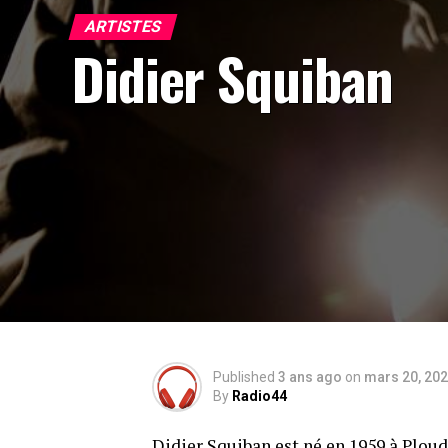
ARTISTES
Didier Squiban
Published
3 ans ago
on
mars 20, 20
By
Radio44
D
idier Squiban est né en 1959 à Plou