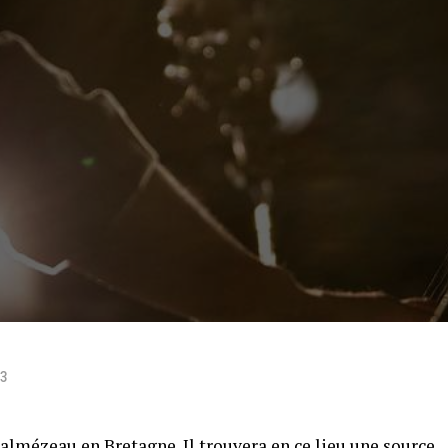
23
dalmézeau en Bretagne. Il trouvera en ce lieu
une source