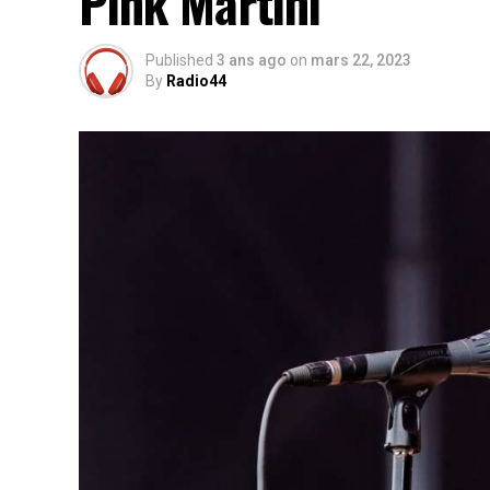
Pink Martini
Published
3 ans ago
on
mars 22, 2023
By
Radio44