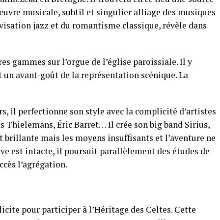
œuvre musicale, subtil et singu
lier alliage des musiques
visation jazz et du
romantisme classique, révèle dans
res gammes sur l’orgue de l’église paroissiale. Il y
 un avant-goût de la représentation scénique. La
ors, il perfectionne son style avec la complicité
d’artistes
s Thielemans, Éric Barret… Il crée son big
band
Sirius
,
st brillante mais les moyens insuffisants et
l’aventure ne
ive est intacte, il poursuit parallèlement
des études de
ccès l’agrégation.
icite pour participer à l’
Héritage des Celte
s. Cette