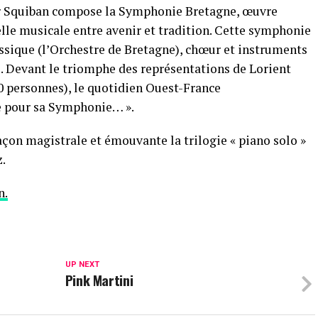
 Squiban compose la
Symphonie Bretagne
, œuvre
le musicale entre avenir et tradition. Cette sym
phonie
ssique (l’Orchestre de Bretagne), chœur et
instruments
. Devant le triomphe des représentations
de Lorient
0 personnes), le quotidien Ouest-France
ire pour sa Symphonie… ».
açon magistrale et émouvante la trilogie « piano
solo »
z.
n.
UP NEXT
Pink Martini