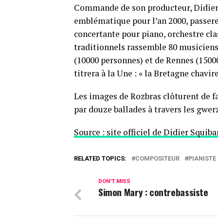
Commande de son producteur, Didier
emblématique pour l’an 2000, passerel
concertante pour piano, orchestre cla
traditionnels rassemble 80 musiciens
(10000 personnes) et de Rennes (1500
titrera à la Une : « la Bretagne chav
Les images de
Rozbras
clôturent de f
par douze ballades à travers les gwer
Source : site officiel de Didier Squiba
RELATED TOPICS:
COMPOSITEUR
PIANISTE
DON'T MISS
Simon Mary : contrebassiste