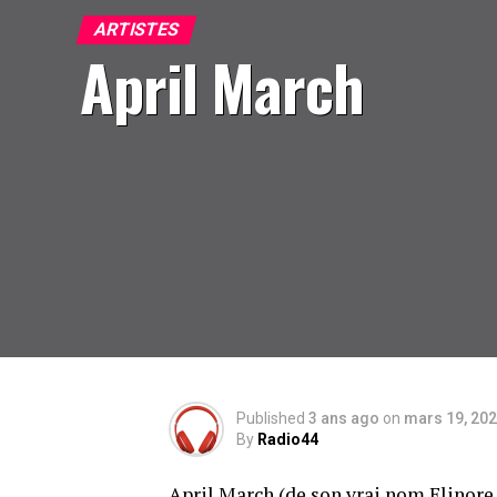
ARTISTES
April March
Published
3 ans ago
on
mars 19, 20
By
Radio44
April March (de son vrai nom Elinore 