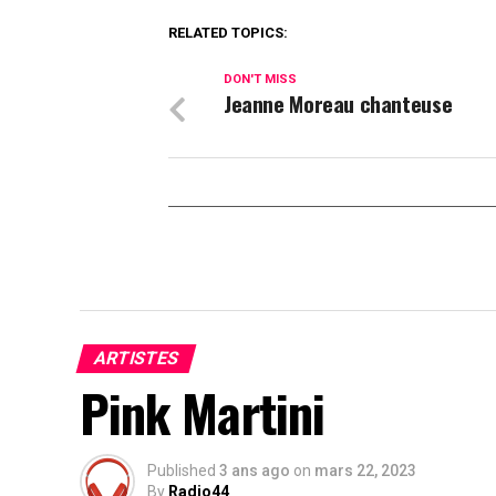
RELATED TOPICS:
DON'T MISS
Jeanne Moreau chanteuse
ARTISTES
Pink Martini
Published
3 ans ago
on
mars 22, 2023
By
Radio44