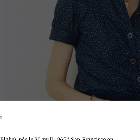
23
Blake), née le 20 avril 1965 à San-Francisco en