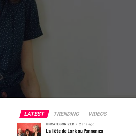
LATEST
TRENDING
VIDEOS
UNCATEGORIZED
2 ans ago
La Tête de Lark au Pannonica