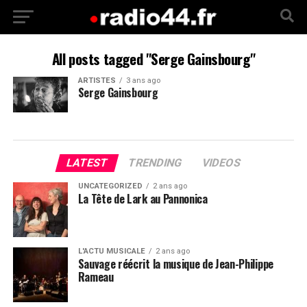
All posts tagged "Serge Gainsbourg"
ARTISTES
3 ans ago
Serge Gainsbourg
LATEST
TRENDING
VIDEOS
UNCATEGORIZED
2 ans ago
La Tête de Lark au Pannonica
L'ACTU MUSICALE
2 ans ago
Sauvage réécrit la musique de Jean-Philippe
Rameau