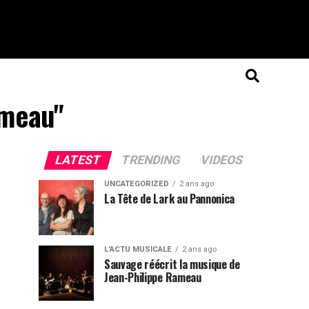
ameau"
LATEST
TRENDING
VIDEOS
UNCATEGORIZED
2 ans ago
La Tête de Lark au Pannonica
L'ACTU MUSICALE
2 ans ago
Sauvage réécrit la musique de
Jean-Philippe Rameau